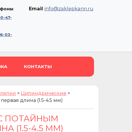
Email
info@zaklepkann.ru
ефоны
10-47-
56-03-
ВКА
КОНТАКТЫ
клепки
>
Цилиндрические
>
первая длина (1.5-4.5 мм)
 С ПОТАЙНЫМ
А (1.5-4.5 ММ)