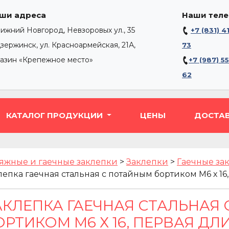
ши адреса
Наши тел
Нижний Новгород, Невзоровых ул., 35
+7 (831) 4
Дзержинск, ул. Красноармейская, 21А,
73
газин «Крепежное место»
+7 (987) 5
62
КАТАЛОГ ПРОДУКЦИИ
ЦЕНЫ
ДОСТА
яжные и гаечные заклепки
>
Заклепки
>
Гаечные за
лепка гаечная стальная с потайным бортиком М6 х 16, 
АКЛЕПКА ГАЕЧНАЯ СТАЛЬНАЯ
РТИКОМ М6 Х 16, ПЕРВАЯ ДЛИН