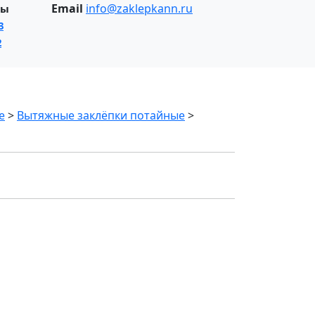
Email
info@zaklepkann.ru
ны
3
2
е
>
Вытяжные заклёпки потайные
>