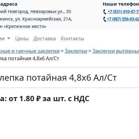
адреса
Наши телефо
ний Новгород, Невзоровых ул., 35
+7 (831) 410-47-7
ржинск, ул. Красноармейская, 21А,
+7 (987) 556-03-6
н «Крепежное место»
ции
Цены
Доставка
Контакты
ные и гаечные заклепки
>
Заклепки
>
Заклепки вытяжны
пка потайная 4,8х6 Ал/Ст
лепка потайная 4,8х6 Ал/Ст
: от 1.80 ₽ за шт. с НДС