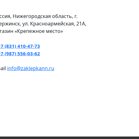
ссия, Нижегородская область, г.
ержинск, ул. Красноармейская, 21А,
газин «Крепежное место»
+7 (831) 410-47-73
+7 (987) 556-03-62
ail
info@zaklepkann.ru
азрешения запрещено.
м не является публичной офертой,
й Федерации.