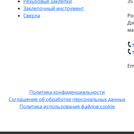
Резьбовые заклепки
35
Заклепочный инструмент
Сверла
Ро
Дз
ма
Em
Copyright © 2014-2026 ООО "Зак НН".
иалов сайта на сторонних ресурсах без письменного р
Политика конфиденциальности
Соглашение об обработке персональных данных
Политика использования файлов cookie
ючительно информационный характер, и вся информация на не
й положениями статьи 437 (2) Гражданского кодекса Российско