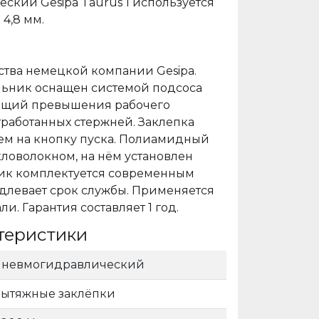
кий Gesipa Taurus 1 используется
 4,8 мм.
ства немецкой компании Gesipa.
ьник оснащен системой подсоса
яющий превышения рабочего
работанных стержней. Заклепка
ем на кнопку пуска. Полиамидный
кловолокном, на нём установлен
ник комплектуется современным
длевает срок службы. Применяется
и. Гарантия составляет 1 год.
теристики
пневмогидравлический
вытяжные заклёпки