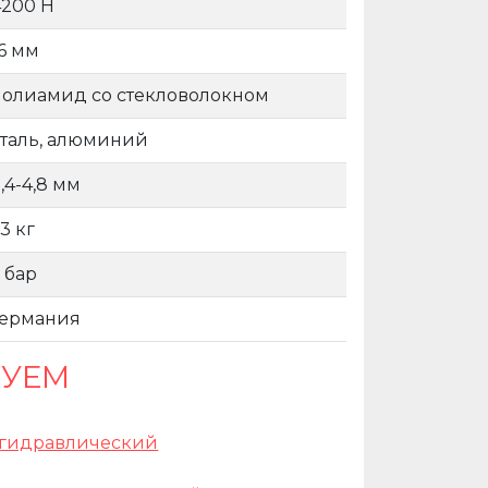
4200 H
16 мм
полиамид со стекловолокном
сталь, алюминий
,4-4,8 мм
,3 кг
 бар
Германия
ДУЕМ
огидравлический