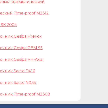
пневмогидравлический
ский Time-proof M2312
 SK 2004
чник Gesipa FireFox
чник Gesipa GBM 95
чник Gesipa PH-Axial
чник Sacto DX16
очник Sacto NX35
очник Time-proof M2308