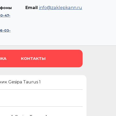
Email
info@zaklepkann.ru
ефоны
10-47-
56-03-
ВКА
КОНТАКТЫ
ик Gesipa Taurus 1