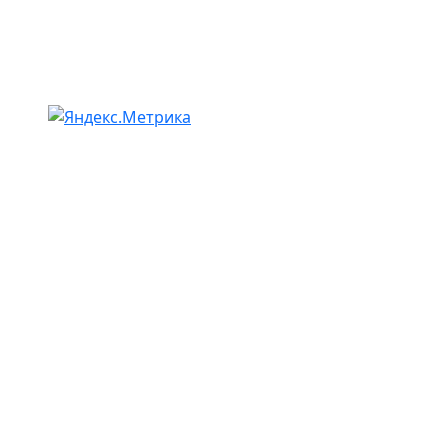
информационный характер, и вся информация на
нем не является публичной офертой,
определяемой положениями статьи 437 (2)
Гражданского кодекса Российской Федерации.