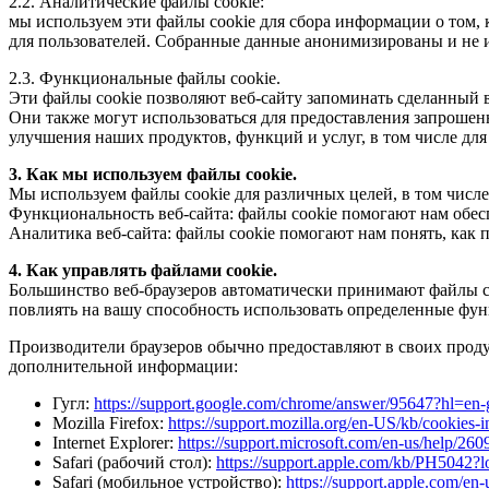
2.2. Аналитические файлы cookie:
мы используем эти файлы cookie для сбора информации о том, 
для пользователей. Собранные данные анонимизированы и не 
2.3. Функциональные файлы cookie.
Эти файлы cookie позволяют веб-сайту запоминать сделанный
Они также могут использоваться для предоставления запрошен
улучшения наших продуктов, функций и услуг, в том числе для 
3. Как мы используем файлы cookie.
Мы используем файлы cookie для различных целей, в том числе
Функциональность веб-сайта: файлы cookie помогают нам обес
Аналитика веб-сайта: файлы cookie помогают нам понять, как 
4. Как управлять файлами cookie.
Большинство веб-браузеров автоматически принимают файлы co
повлиять на вашу способность использовать определенные фун
Производители браузеров обычно предоставляют в своих прод
дополнительной информации:
Гугл:
https://support.google.com/chrome/answer/95647?hl=en-
Mozilla Firefox:
https://support.mozilla.org/en-US/kb/cookies-
Internet Explorer:
https://support.microsoft.com/en-us/help/2609
Safari (рабочий стол):
https://support.apple.com/kb/PH5042?
Safari (мобильное устройство):
https://support.apple.com/en