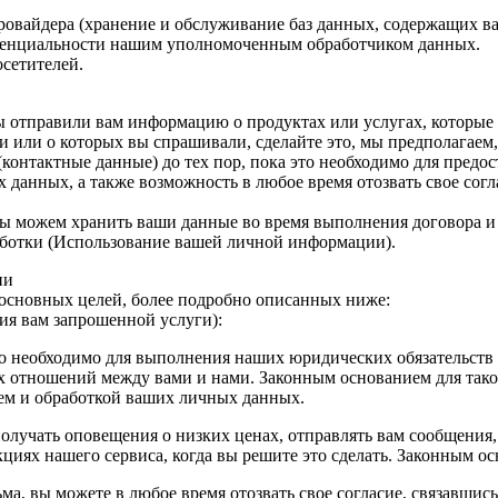
ровайдера (хранение и обслуживание баз данных, содержащих в
денциальности нашим уполномоченным обработчиком данных.
сетителей.
мы отправили вам информацию о продуктах или услугах, которые 
и или о которых вы спрашивали, сделайте это, мы предполагаем
нтактные данные) до тех пор, пока это необходимо для предос
 данных, а также возможность в любое время отозвать свое сог
ы можем хранить ваши данные во время выполнения договора и 
работки (Использование вашей личной информации).
ии
основных целей, более подробно описанных ниже:
ия вам запрошенной услуги):
 необходимо для выполнения наших юридических обязательств 
х отношений между вами и нами. Законным основанием для таког
ием и обработкой ваших личных данных.
получать оповещения о низких ценах, отправлять вам сообщения
циях нашего сервиса, когда вы решите это сделать. Законным ос
а, вы можете в любое время отозвать свое согласие, связавшись