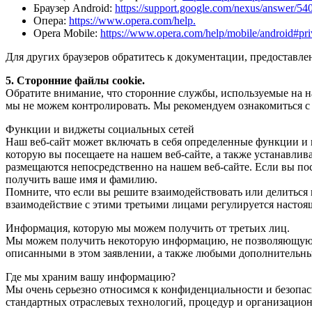
Браузер Android:
https://support.google.com/nexus/answer
Опера:
https://www.opera.com/help.
Opera Mobile:
https://www.opera.com/help/mobile/android#pr
Для других браузеров обратитесь к документации, предоставле
5. Сторонние файлы cookie.
Обратите внимание, что сторонние службы, используемые на на
мы не можем контролировать. Мы рекомендуем ознакомиться с 
Функции и виджеты социальных сетей
Наш веб-сайт может включать в себя определенные функции и 
которую вы посещаете на нашем веб-сайте, а также устанавлив
размещаются непосредственно на нашем веб-сайте. Если вы 
получить ваше имя и фамилию.
Помните, что если вы решите взаимодействовать или делиться 
взаимодействие с этими третьими лицами регулируется настоя
Информация, которую мы можем получить от третьих лиц.
Мы можем получить некоторую информацию, не позволяющую ус
описанными в этом заявлении, а также любыми дополнительн
Где мы храним вашу информацию?
Мы очень серьезно относимся к конфиденциальности и безопа
стандартных отраслевых технологий, процедур и организацио