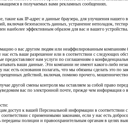
ержащимся в получаемых вами рекламных сообщениях.
такие как IP-адрес и данные браузера, для улучшения нашего в
й, включая безопасность данных, устранение неполадок, тестир
влен наиболее эффективным образом для вас и вашего устройств
рмацию о вас другим людям или неаффилированным компаниям бе
 нас есть ваше разрешение или в соответствии с следующих обст
 предоставляют нам услуги по соглашениям о конфиденциально
атывать ваши данные. Эти компании не имеют какого-либо неза
ас есть основания полагать, что мы обязаны сделать это по зак
прещенных действий, включая, помимо прочего, мошенничество
 случае другой смены контроля мы оставляем за собой право п
ведомим вас по электронной почте, прежде чем информация о ва
сти:
м доступ к вашей Персональной информации в соответствии с ю
 соответствии с применимыми законами, если у нас есть добросов
ть переданы полиции и правоохранительным органам в целях вы