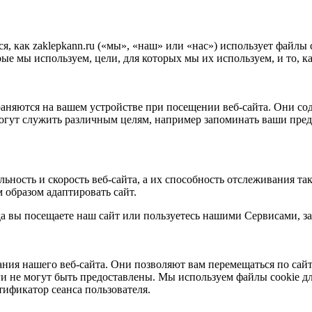
я, как zaklepkann.ru («мы», «наш» или «нас») использует файлы
рые мы используем, цели, для которых мы их используем, и то,
аняются на вашем устройстве при посещении веб-сайта. Они со
могут служить различным целям, например запоминать ваши пред
ность и скорость веб-сайта, а их способность отслеживания та
 образом адаптировать сайт.
гда вы посещаете наш сайт или пользуетесь нашими Сервисами, з
ия нашего веб-сайта. Они позволяют вам перемещаться по сайту
ги не могут быть предоставлены. Мы используем файлы cookie 
ификатор сеанса пользователя.