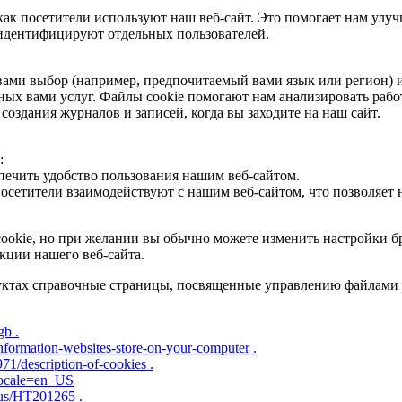
как посетители используют наш веб-сайт. Это помогает нам улуч
идентифицируют отдельных пользователей.
 вами выбор (например, предпочитаемый вами язык или регион)
ных вами услуг. Файлы cookie помогают нам анализировать рабо
создания журналов и записей, когда вы заходите на наш сайт.
:
печить удобство пользования нашим веб-сайтом.
посетители взаимодействуют с нашим веб-сайтом, что позволяет
okie, но при желании вы обычно можете изменить настройки бра
кции нашего веб-сайта.
уктах справочные страницы, посвященные управлению файлами 
gb .
information-websites-store-on-your-computer .
71/description-of-cookies .
locale=en_US
-us/HT201265 .