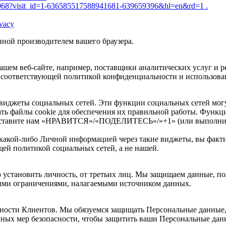
/54068?visit_id=1-636585517588941681-639659396&hl=en&rd=1 .
ivacy
нной производителем вашего браузера.
шем веб-сайте, например, поставщики аналитических услуг и ре
соответствующей политикой конфиденциальности и использовани
виджеты социальных сетей. Эти функции социальных сетей могут 
ать файлы cookie для обеспечения их правильной работы. Функц
поставите нам «НРАВИТСЯ»/«ПОДЕЛИТЕСЬ»/»+1» (или выполните
какой-либо Личной информацией через такие виджеты, вы фактич
щей политикой социальных сетей, а не нашей.
тановить личность, от третьих лиц. Мы защищаем данные, полу
ыми ограничениями, налагаемыми источником данных.
сности Клиентов. Мы обязуемся защищать Персональные данные
нных мер безопасности, чтобы защитить ваши Персональные дан