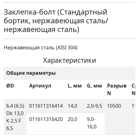
Заклепка-болт (Стандартный
бортик, нержавеющая сталь/
нержавеющая сталь)
Нержавеющая сталь (AISI 304)
Характеристики
Общие параметры
ØD
Артикул
L, мм
G, мм
Разрыв
Ср
N
N
6,4 (6,5)
011611316414
14,0
2,0-9,5
10500
11
Dk 13,0
011611316420
20,0
9,0-
K 2,5 F
16,0
6,5