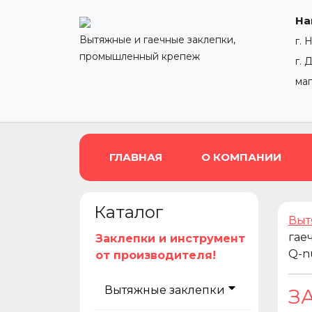
На
Вытяжные и гаечные заклепки,
г. 
промышленный крепеж
г. 
ма
ГЛАВНАЯ
О КОМПАНИИ
Каталог
Выт
гае
Заклепки и инструмент
Q-n
от производителя!
Вытяжные заклепки
З