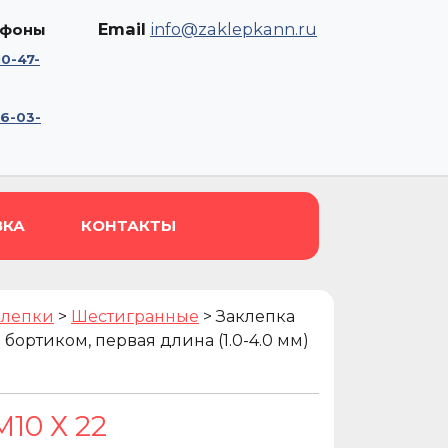
Email
info@zaklepkann.ru
ефоны
10-47-
56-03-
ВКА
КОНТАКТЫ
клепки
>
Шестигранные
>
Заклепка
бортиком, первая длина (1.0-4.0 мм)
10 Х 22