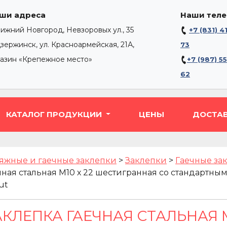
ши адреса
Наши тел
Нижний Новгород, Невзоровых ул., 35
+7 (831) 4
Дзержинск, ул. Красноармейская, 21А,
73
газин «Крепежное место»
+7 (987) 5
62
КАТАЛОГ ПРОДУКЦИИ
ЦЕНЫ
ДОСТА
яжные и гаечные заклепки
>
Заклепки
>
Гаечные за
чная стальная М10 х 22 шестигранная со стандартным 
ut
АКЛЕПКА ГАЕЧНАЯ СТАЛЬНАЯ М