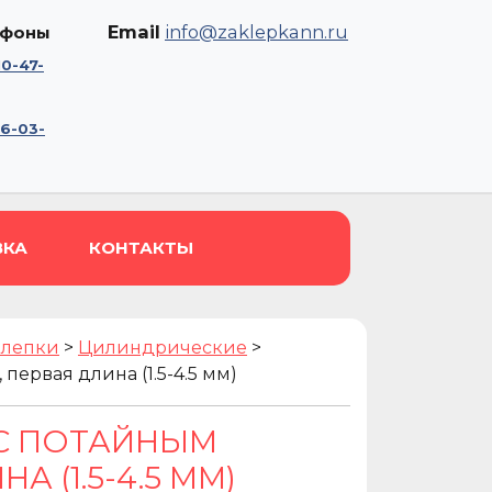
Email
info@zaklepkann.ru
ефоны
10-47-
56-03-
ВКА
КОНТАКТЫ
клепки
>
Цилиндрические
>
первая длина (1.5-4.5 мм)
 С ПОТАЙНЫМ
А (1.5-4.5 ММ)