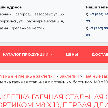
ши адреса
Наши тел
Нижний Новгород, Невзоровых ул., 35
+7 (831) 4
Дзержинск, ул. Красноармейская, 21А,
73
газин «Крепежное место»
+7 (987) 5
62
КАТАЛОГ ПРОДУКЦИИ
ЦЕНЫ
ДОСТА
яжные и гаечные заклепки
>
Заклепки
>
Гаечные за
лепка гаечная стальная с потайным бортиком М8 х 19, 
АКЛЕПКА ГАЕЧНАЯ СТАЛЬНАЯ
РТИКОМ М8 Х 19, ПЕРВАЯ ДЛИН